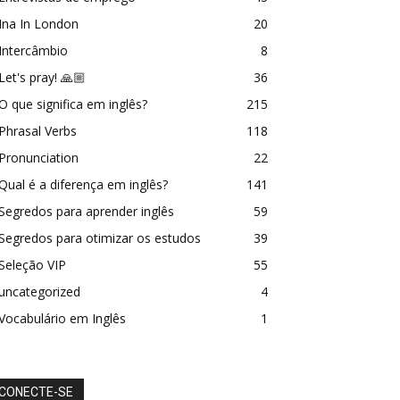
Ina In London
20
Intercâmbio
8
Let's pray! 🙏🏼
36
O que significa em inglês?
215
Phrasal Verbs
118
Pronunciation
22
Qual é a diferença em inglês?
141
Segredos para aprender inglês
59
Segredos para otimizar os estudos
39
Seleção VIP
55
uncategorized
4
Vocabulário em Inglês
1
CONECTE-SE