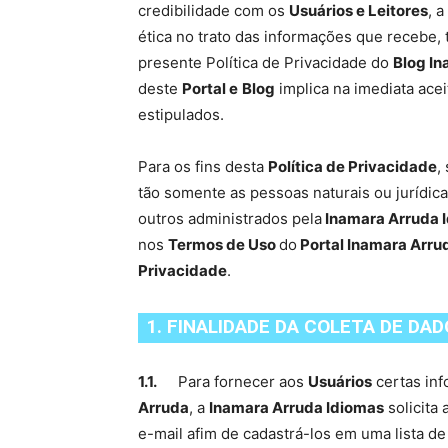
credibilidade com os
Usuários e Leitores
, a
ética no trato das informações que recebe,
presente Política de Privacidade do
Blog I
deste
Portal e
Blog
implica na imediata ace
estipulados.
Para os fins desta
Política de Privacidade
,
tão somente as pessoas naturais ou jurídic
outros administrados pela
Inamara Arruda 
nos
Termos de Uso
do
Portal Inamara Arru
Privacidade
.
1. FINALIDADE DA COLETA DE DA
1.1.
Para fornecer aos
Usuários
certas inf
Arruda
, a
Inamara Arruda Idiomas
solicita
e-mail afim de cadastrá-los em uma lista de