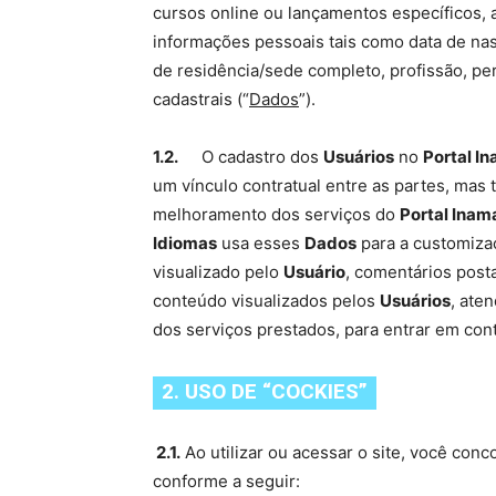
cursos online ou lançamentos específicos, 
informações pessoais tais como data de n
de residência/sede completo, profissão, per
cadastrais (“
Dados
”).
1.2.
O cadastro dos
Usuários
no
Portal I
um vínculo contratual entre as partes, mas
melhoramento dos serviços do
Portal Inam
Idiomas
usa esses
Dados
para a customizaç
visualizado pelo
Usuário
, comentários post
conteúdo visualizados pelos
Usuários
, ate
dos serviços prestados, para entrar em co
2. USO DE “COCKIES”
2.1.
Ao utilizar ou acessar o site, você co
conforme a seguir: