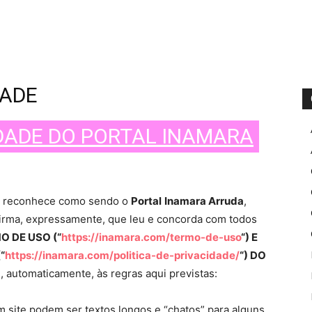
DADE
IDADE DO PORTAL INAMARA
e reconhece como sendo o
Portal
Inamara Arruda
,
nfirma, expressamente, que leu e concorda com todos
O DE USO (“
https://inamara.com/termo-de-uso
“) E
“
https://inamara.com/politica-de-privacidade/
“) DO
, automaticamente, às regras aqui previstas:
 site podem ser textos longos e “chatos” para alguns,