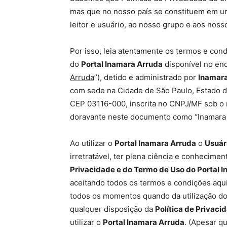
mas que no nosso país se constituem em um
leitor e usuário, ao nosso grupo e aos noss
Por isso, leia atentamente os termos e cond
do
Portal Inamara Arruda
disponível no en
Arruda
”), detido e administrado por
Inamara
com sede na Cidade de São Paulo, Estado de
CEP 03116-000, inscrita no CNPJ/MF sob o 
doravante neste documento como “Inamara 
Ao utilizar o
Portal Inamara Arruda
o
Usuári
irretratável, ter plena ciência e conhecime
Privacidade e do Termo de Uso do Portal 
aceitando todos os termos e condições aqu
todos os momentos quando da utilização d
qualquer disposição da
Política de Privaci
utilizar o
Portal Inamara Arruda
. (Apesar q