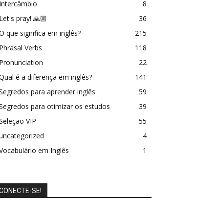
Intercâmbio
8
Let's pray! 🙏🏼
36
O que significa em inglês?
215
Phrasal Verbs
118
Pronunciation
22
Qual é a diferença em inglês?
141
Segredos para aprender inglês
59
Segredos para otimizar os estudos
39
Seleção VIP
55
uncategorized
4
Vocabulário em Inglês
1
CONECTE-SE!