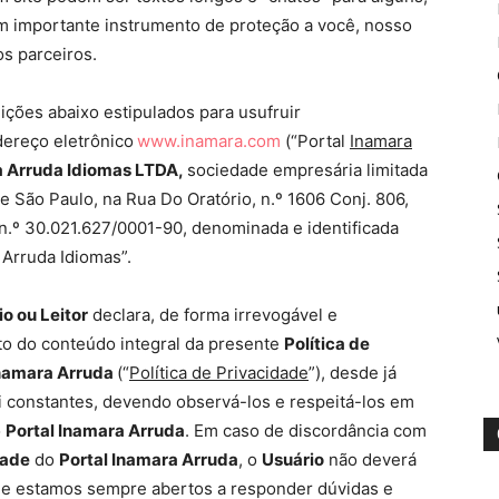
 importante instrumento de proteção a você, nosso
os parceiros.
ições abaixo estipulados para usufruir
dereço eletrônico
www.inamara.com
(“Portal
Inamara
 Arruda Idiomas LTDA,
sociedade empresária limitada
 São Paulo, na Rua Do Oratório, n.º 1606 Conj. 806,
n.º 30.021.627/0001-90, denominada e identificada
Arruda Idiomas”.
o ou Leitor
declara, de forma irrevogável e
nto do conteúdo integral da presente
Política de
Inamara Arruda
(“
Política de Privacidade
”), desde já
i constantes, devendo observá-los e respeitá-los em
o
Portal Inamara Arruda
. Em caso de discordância com
dade
do
Portal Inamara Arruda
, o
Usuário
não deverá
ue estamos sempre abertos a responder dúvidas e