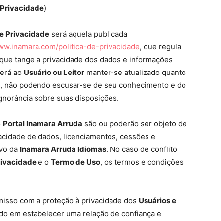
e Privacidade
)
de Privacidade
será aquela publicada
w.inamara.com/politica-de-privacidade
, que regula
 que tange a privacidade dos dados e informações
berá ao
Usuário ou Leitor
manter-se atualizado quanto
e
, não podendo escusar-se de seu conhecimento e do
norância sobre suas disposições.
o
Portal Inamara Arruda
são ou poderão ser objeto de
vacidade de dados, licenciamentos, cessões e
ivo da
Inamara Arruda Idiomas
. No caso de conflito
Privacidade
e o
Termo de Uso
, os termos e condições
sso com a proteção à privacidade dos
Usuários e
do em estabelecer uma relação de confiança e