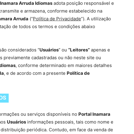
Inamara Arruda Idiomas
adota posição responsável e
 transmite e armazena, conforme estabelecido na
namara Arruda
(“
Política de Privacidade
”). A utilização
itação de todos os termos e condições abaixo
 são considerados “
Usuários
” ou
“Leitores”
apenas e
as previamente cadastradas ou não neste site ou
Idiomas
, conforme determinado em maiores detalhes
da
, e de acordo com a presente
Política de
DOS
ormações ou serviços disponíveis no
Portal Inamara
 aos
Usuários
informações pessoais, tais como nome e
 distribuição periódica. Contudo, em face da venda de