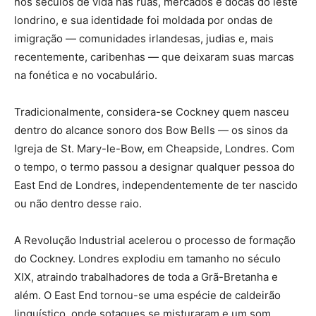
nos séculos de vida nas ruas, mercados e docas do leste
londrino, e sua identidade foi moldada por ondas de
imigração — comunidades irlandesas, judias e, mais
recentemente, caribenhas — que deixaram suas marcas
na fonética e no vocabulário.
Tradicionalmente, considera-se Cockney quem nasceu
dentro do alcance sonoro dos Bow Bells — os sinos da
Igreja de St. Mary-le-Bow, em Cheapside, Londres. Com
o tempo, o termo passou a designar qualquer pessoa do
East End de Londres, independentemente de ter nascido
ou não dentro desse raio.
A Revolução Industrial acelerou o processo de formação
do Cockney. Londres explodiu em tamanho no século
XIX, atraindo trabalhadores de toda a Grã-Bretanha e
além. O East End tornou-se uma espécie de caldeirão
linguístico, onde sotaques se misturaram e um som