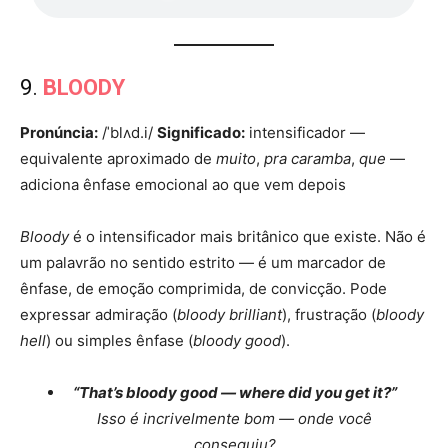
9.
BLOODY
Pronúncia:
/ˈblʌd.i/
Significado:
intensificador —
equivalente aproximado de
muito
,
pra caramba
,
que
—
adiciona ênfase emocional ao que vem depois
Bloody
é o intensificador mais britânico que existe. Não é
um palavrão no sentido estrito — é um marcador de
ênfase, de emoção comprimida, de convicção. Pode
expressar admiração (
bloody brilliant
), frustração (
bloody
hell
) ou simples ênfase (
bloody good
).
“That’s bloody good — where did you get it?”
Isso é incrivelmente bom — onde você
conseguiu?