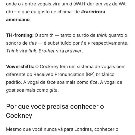
onde o
t
entre vogais vira um
d
(WAH-der em vez de WA-
uh) – o que eu gosto de chamar de
#rareriroru
americano
.
TH-fronting:
O som
th
— tanto o surdo de
think
quanto o
sonoro de
this
— é substituído por
f
e
v
respectivamente.
Think
vira
fink
.
Brother
vira
bruvver
.
Vowel shifts:
O Cockney tem um sistema de vogais bem
diferente do Received Pronunciation (RP) britânico
padrão. A vogal de
face
soa mais como
fice
. A vogal de
goat
soa mais como
gite
.
Por que você precisa conhecer o
Cockney
Mesmo que você nunca vá para Londres, conhecer o