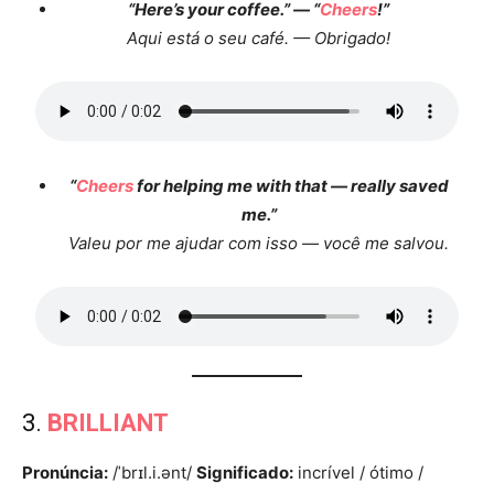
“Here’s your coffee.” — “
Cheers
!”
Aqui está o seu café. — Obrigado!
“
Cheers
for helping me with that — really saved
me.”
Valeu por me ajudar com isso — você me salvou.
3.
BRILLIANT
Pronúncia:
/ˈbrɪl.i.ənt/
Significado:
incrível / ótimo /