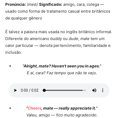
Pronúncia:
/meɪt/
Significado:
amigo, cara, colega —
usado como forma de tratamento casual entre britânicos
de qualquer gênero
É talvez a palavra mais usada no inglês britânico informal.
Diferente do americano
buddy
ou
dude
,
mate
tem um
calor particular — denota pertencimento, familiaridade e
inclusão.
“Alright, mate? Haven’t seen you in ages.”
E aí, cara? Faz tempo que não te vejo.
“
Cheers
, mate — really appreciate it.”
Valeu, amigo — fico muito agradecido.