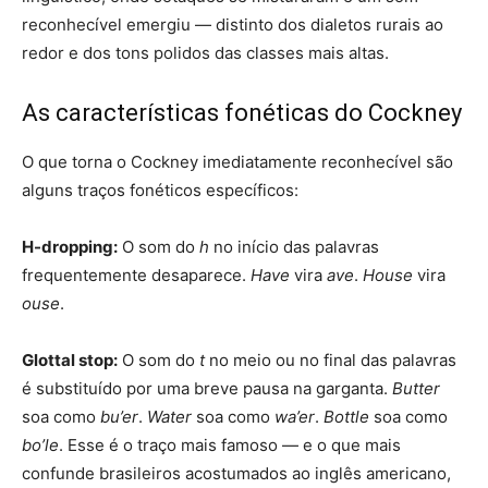
reconhecível emergiu — distinto dos dialetos rurais ao
redor e dos tons polidos das classes mais altas.
As características fonéticas do Cockney
O que torna o Cockney imediatamente reconhecível são
alguns traços fonéticos específicos:
H-dropping:
O som do
h
no início das palavras
frequentemente desaparece.
Have
vira
ave
.
House
vira
ouse
.
Glottal stop:
O som do
t
no meio ou no final das palavras
é substituído por uma breve pausa na garganta.
Butter
soa como
bu’er
.
Water
soa como
wa’er
.
Bottle
soa como
bo’le
. Esse é o traço mais famoso — e o que mais
confunde brasileiros acostumados ao inglês americano,