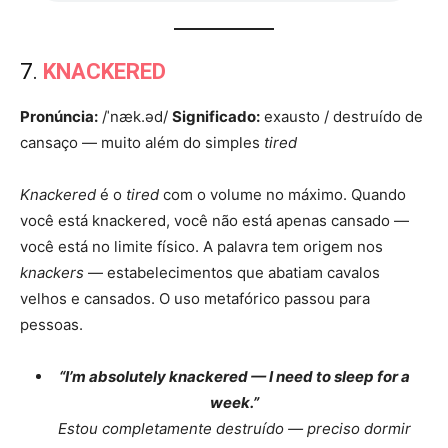
7.
KNACKERED
Pronúncia:
/ˈnæk.əd/
Significado:
exausto / destruído de
cansaço — muito além do simples
tired
Knackered
é o
tired
com o volume no máximo. Quando
você está knackered, você não está apenas cansado —
você está no limite físico. A palavra tem origem nos
knackers
— estabelecimentos que abatiam cavalos
velhos e cansados. O uso metafórico passou para
pessoas.
“I’m absolutely knackered — I need to sleep for a
week.”
Estou completamente destruído — preciso dormir