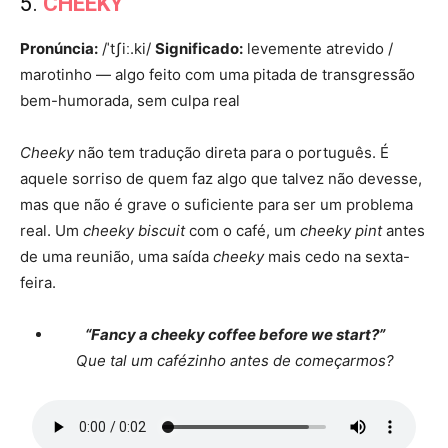
5.
CHEEKY
Pronúncia:
/ˈtʃiː.ki/
Significado:
levemente atrevido /
marotinho — algo feito com uma pitada de transgressão
bem-humorada, sem culpa real
Cheeky
não tem tradução direta para o português. É
aquele sorriso de quem faz algo que talvez não devesse,
mas que não é grave o suficiente para ser um problema
real. Um
cheeky biscuit
com o café, um
cheeky pint
antes
de uma reunião, uma saída
cheeky
mais cedo na sexta-
feira.
“Fancy a cheeky coffee before we start?”
Que tal um cafézinho antes de começarmos?