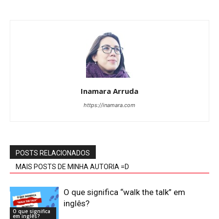
Inamara Arruda
https://inamara.com
POSTS RELACIONADOS
MAIS POSTS DE MINHA AUTORIA =D
O que significa “walk the talk” em
inglês?
O que significa
em inglês?