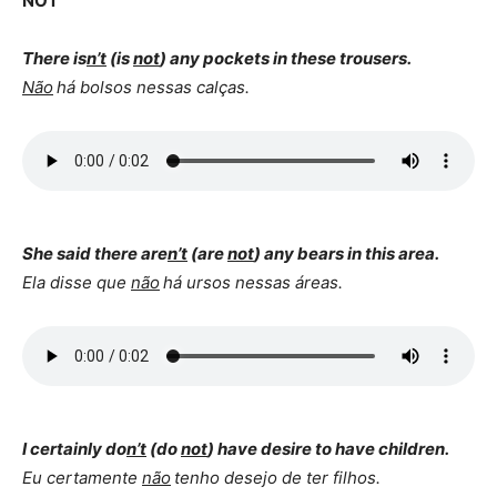
NOT
There is
n’t
(is
not
) any pockets in these trousers.
Não
há bolsos nessas calças.
She said there are
n’t
(are
not
) any bears in this area.
Ela disse que
não
há ursos nessas áreas.
I certainly do
n’t
(do
not
) have desire to have children.
Eu certamente
não
tenho desejo de ter filhos.