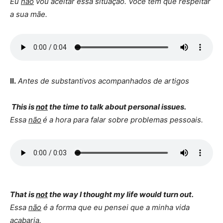
Eu
não
vou aceitar essa situação. Você tem que respeitar
a sua mãe.
II.
Antes de substantivos acompanhados de artigos
This is
not
the time to talk about personal issues.
Essa
não
é a hora para falar sobre problemas pessoais.
That is
not
the way I thought my life would turn out.
Essa
não
é a forma que eu pensei que a minha vida
acabaria.