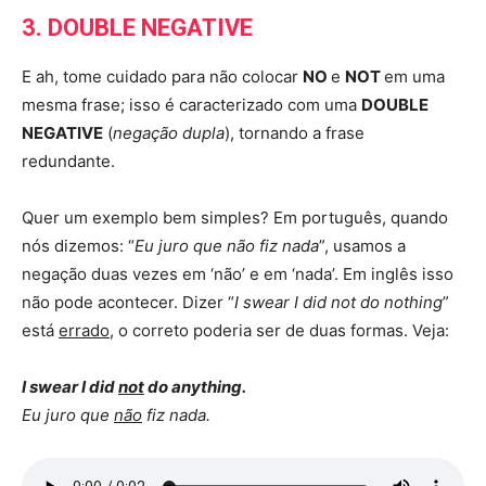
3. DOUBLE NEGATIVE
E ah, tome cuidado para não colocar
NO
e
NOT
em uma
mesma frase; isso é caracterizado com uma
DOUBLE
NEGATIVE
(
negação dupla
), tornando a frase
redundante.
Quer um exemplo bem simples? Em português, quando
nós dizemos: “
Eu juro que não fiz nada
”, usamos a
negação duas vezes em ‘não’ e em ‘nada’. Em inglês isso
não pode acontecer. Dizer “
I swear I did not do nothing
”
está
errado
, o correto poderia ser de duas formas. Veja:
I swear I did
not
do anything.
Eu juro que
não
fiz nada.