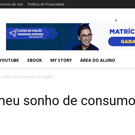
Termos de Uso
Política de Privacidade
<
YOUTUBE
EBOOK
MY STORY
ÁREA DO ALUNO
 sonho de consumo” em inglês?
meu sonho de consumo”