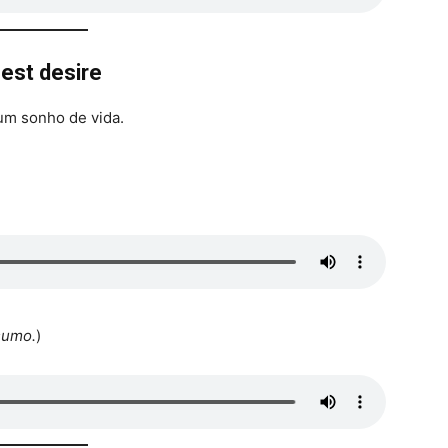
gest desire
um sonho de vida.
sumo.
)