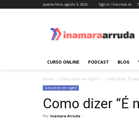
quarta-feira, agosto 5, 2026
Sign in / Inscreva-se
CURSO ONLINE
PODCAST
BLOG
Home
Como dizer em inglês?
Como dizer “É meu
Como dizer em inglês?
Como dizer “É 
Por
Inamara Arruda
-