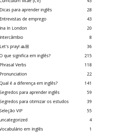
Curriculum Vitae (CV)
43
Dicas para aprender inglês
28
Entrevistas de emprego
43
Ina In London
20
Intercâmbio
8
Let's pray! 🙏🏼
36
O que significa em inglês?
215
Phrasal Verbs
118
Pronunciation
22
Qual é a diferença em inglês?
141
Segredos para aprender inglês
59
Segredos para otimizar os estudos
39
Seleção VIP
55
uncategorized
4
Vocabulário em Inglês
1