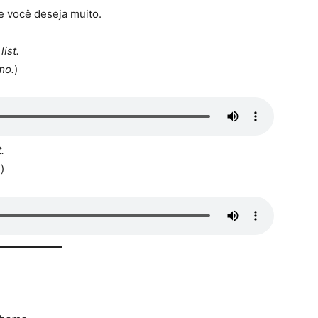
e você deseja muito.
ist.
mo.
)
.
.
)