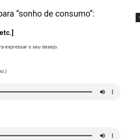
 para “sonho de consumo”:
etc.]
ra expressar o seu desejo.
mo.
)