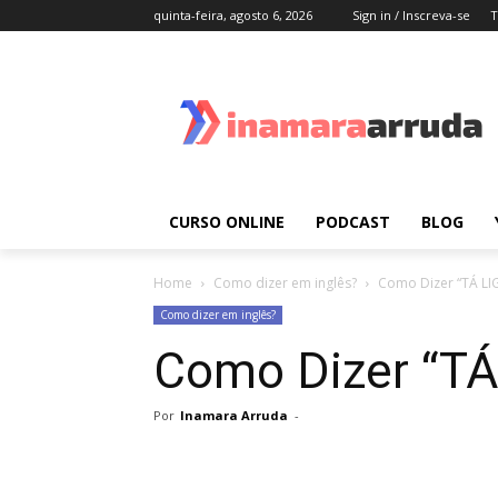
quinta-feira, agosto 6, 2026
Sign in / Inscreva-se
T
CURSO ONLINE
PODCAST
BLOG
Home
Como dizer em inglês?
Como Dizer “TÁ LIG
Como dizer em inglês?
Como Dizer “TÁ 
Por
Inamara Arruda
-