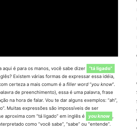
a aqui é para os manos, você sabe dizer
“tá ligado”
glês? Existem várias formas de expressar essa idéia,
com certeza a mais comum é a
filler word
“
you know
”.
alavra de preenchimento), essa é uma palavra, frase
ão na hora de falar. Vou te dar alguns exemplos: “ah”,
gado”. Muitas expressões são impossíveis de ser
se aproxima com “tá ligado” em inglês é
you know
,
nterpretado como “você sabe”, “sabe” ou “entende”.