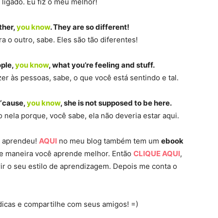
 ligado. Eu fiz o meu melhor!
ther,
you know
. They are so different!
a o outro, sabe. Eles são tão diferentes!
ople,
you know
, what you’re feeling and stuff.
zer às pessoas, sabe, o que você está sentindo e tal.
 ‘cause,
you know
, she is not supposed to be here.
 nela porque, você sabe, ela não deveria estar aqui.
já aprendeu!
AQUI
no meu blog também tem um
ebook
ue maneira você aprende melhor. Então
CLIQUE AQUI
,
rir o seu estilo de aprendizagem. Depois me conta o
icas e compartilhe com seus amigos! =)