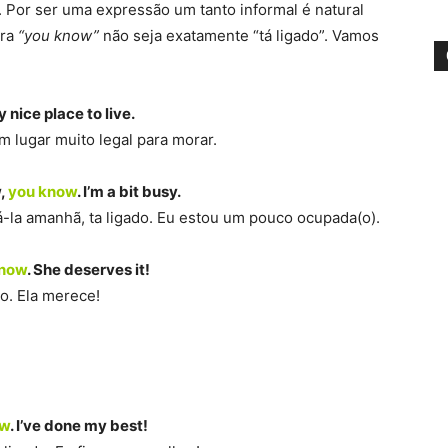
 Por ser uma expressão um tanto informal é natural
ara
“you know”
não seja exatamente “tá ligado”. Vamos
y nice place to live.
um lugar muito legal para morar.
w,
you know
. I’m a bit busy.
á-la amanhã, ta ligado. Eu estou um pouco ocupada(o).
know
. She deserves it!
do. Ela merece!
ow
. I’ve done my best!