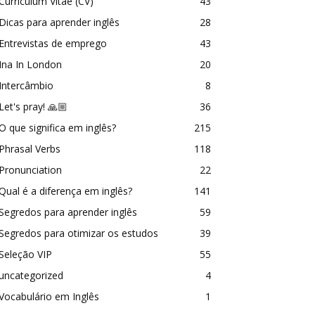
Curriculum Vitae (CV)
43
Dicas para aprender inglês
28
Entrevistas de emprego
43
Ina In London
20
Intercâmbio
8
Let's pray! 🙏🏼
36
O que significa em inglês?
215
Phrasal Verbs
118
Pronunciation
22
Qual é a diferença em inglês?
141
Segredos para aprender inglês
59
Segredos para otimizar os estudos
39
Seleção VIP
55
uncategorized
4
Vocabulário em Inglês
1