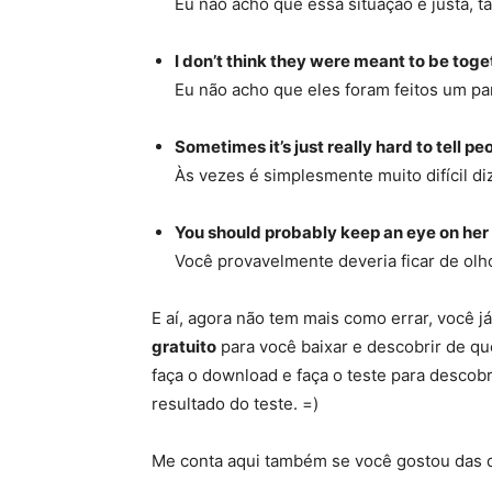
Eu não acho que essa situação é justa, tá
I don’t think they were meant to be toge
Eu não acho que eles foram feitos um par
Sometimes it’s just really hard to tell pe
Às vezes é simplesmente muito difícil di
You should probably keep an eye on her
Você provavelmente deveria ficar de olho
E aí, agora não tem mais como errar, você 
gratuito
para você baixar e descobrir de q
faça o download e faça o teste para descob
resultado do teste. =)
Me conta aqui também se você gostou das d