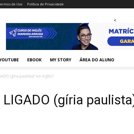
ermos de Uso
Política de Privacidade
<
YOUTUBE
EBOOK
MY STORY
ÁREA DO ALUNO
ADO (gíria paulista)” em Inglês?
LIGADO (gíria paulista