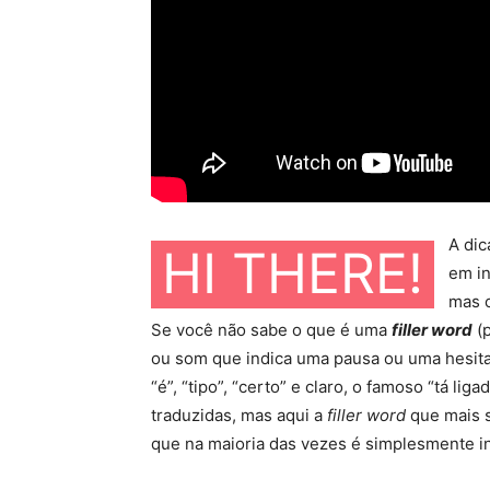
A dic
HI THERE!
em in
mas 
Se você não sabe o que é uma
filler word
(p
ou som que indica uma pausa ou uma hesitaç
“é”, “tipo”, “certo” e claro, o famoso “tá li
traduzidas, mas aqui a
filler word
que mais 
que na maioria das vezes é simplesmente i