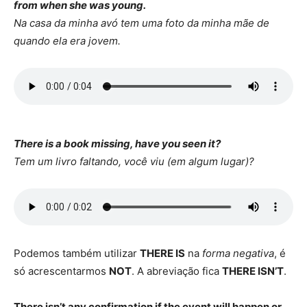
from when she was young.
Na casa da minha avó tem uma foto da minha mãe de
quando ela era jovem.
There is a book missing, have you seen it?
Tem um livro faltando, você viu (em algum lugar)?
Podemos também utilizar
THERE IS
na
forma negativa
, é
só acrescentarmos
NOT
. A abreviação fica
THERE ISN’T
.
There isn’t any confirmation if the event will happen or