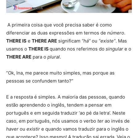
A primeira coisa que você precisa saber é como
diferenciar as duas expressões em termos de
número
.
THERE IS
e
THERE ARE
significam
“há”
ou
“existe”
. Mas
usamos o
THERE IS
quando nos referimos do
singular
e o
THERE ARE
para o
plural
.
“Ok, Ina, me parece muito simples, mas porque as
pessoas se confundem tanto?”
E a resposta é simples. A maioria das pessoas, quando
estão aprendendo o inglês, tendem a pensar em
português e em seguida traduzir ‘ao pé da letra’. Neste
caso, em português, nós usamos o verbo
ter
ao invés de
haver
ou
existir
e quando vamos traduzir para o inglês o
que acontece? Isso mesmo! A tradução sai errada. Veja o