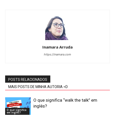
Inamara Arruda
https://inamara.com
POSTS RELACIONADOS
MAIS POSTS DE MINHA AUTORIA =D
O que significa “walk the talk” em
inglês?
O que significa
em inglês?