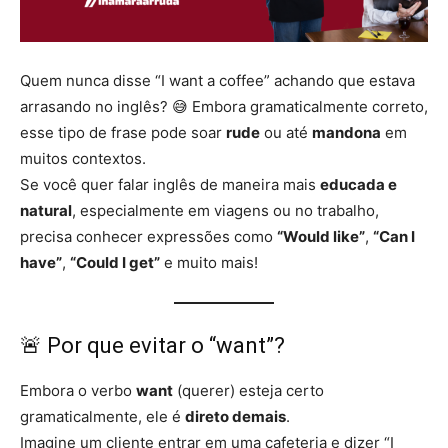
Quem nunca disse “I want a coffee” achando que estava
arrasando no inglês? 😅 Embora gramaticalmente correto,
esse tipo de frase pode soar
rude
ou até
mandona
em
muitos contextos.
Se você quer falar inglês de maneira mais
educada e
natural
, especialmente em viagens ou no trabalho,
precisa conhecer expressões como
“Would like”
,
“Can I
have”
,
“Could I get”
e muito mais!
🚨 Por que evitar o “want”?
Embora o verbo
want
(querer) esteja certo
gramaticalmente, ele é
direto demais
.
Imagine um cliente entrar em uma cafeteria e dizer “I