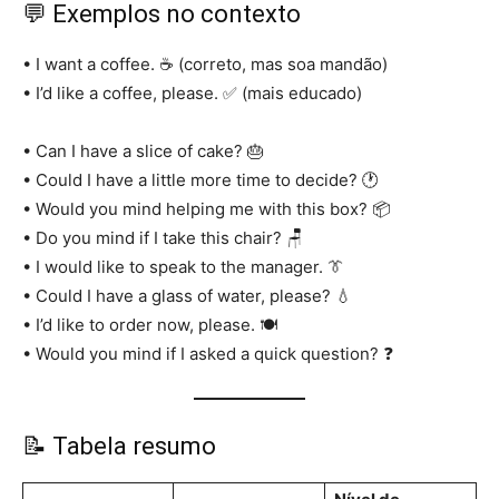
💬 Exemplos no contexto
• I want a coffee. ☕ (correto, mas soa mandão)
• I’d like a coffee, please. ✅ (mais educado)
• Can I have a slice of cake? 🎂
• Could I have a little more time to decide? 🕐
• Would you mind helping me with this box? 📦
• Do you mind if I take this chair? 🪑
• I would like to speak to the manager. 👔
• Could I have a glass of water, please? 💧
• I’d like to order now, please. 🍽️
• Would you mind if I asked a quick question? ❓
📝 Tabela resumo