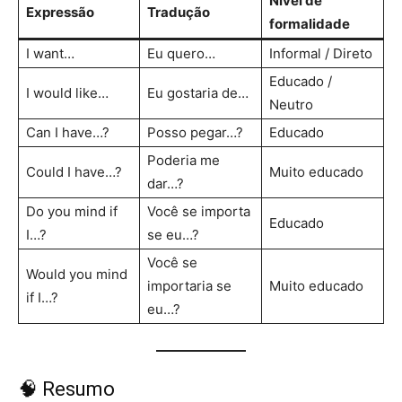
Nível de
Expressão
Tradução
formalidade
I want…
Eu quero…
Informal / Direto
Educado /
I would like…
Eu gostaria de…
Neutro
Can I have…?
Posso pegar…?
Educado
Poderia me
Could I have…?
Muito educado
dar…?
Do you mind if
Você se importa
Educado
I…?
se eu…?
Você se
Would you mind
importaria se
Muito educado
if I…?
eu…?
🧠 Resumo