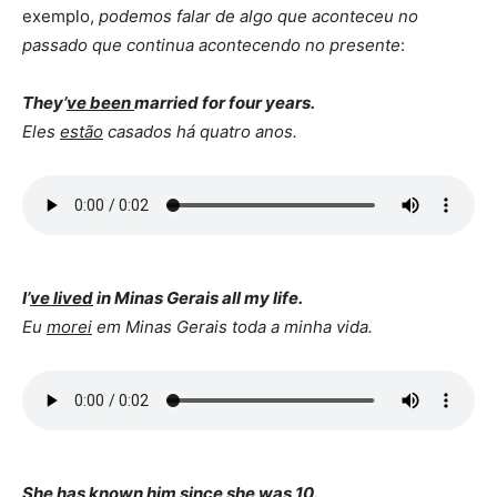
exemplo,
podemos falar de algo que aconteceu no
passado que continua acontecendo no presente
:
They’
ve been
married for four years.
Eles
estão
casados há quatro anos.
I’
ve lived
in Minas Gerais all my life.
Eu
morei
em Minas Gerais toda a minha vida.
She
has known
him since she was 10.