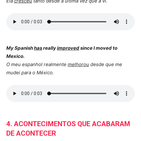
Ela
cresceu
tanto desde a última vez que a vi.
My Spanish
has
really
improved
since I moved to
Mexico.
O meu espanhol realmente
melhorou
desde que me
mudei para o México.
4. ACONTECIMENTOS QUE ACABARAM
DE ACONTECER