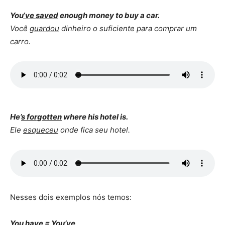
You
‘ve saved
enough money to buy a car.
Você
guardou
dinheiro o suficiente para comprar um
carro.
He’
s forgotten
where his hotel is.
Ele
esqueceu
onde fica seu hotel.
Nesses dois exemplos nós temos:
You have = You’ve