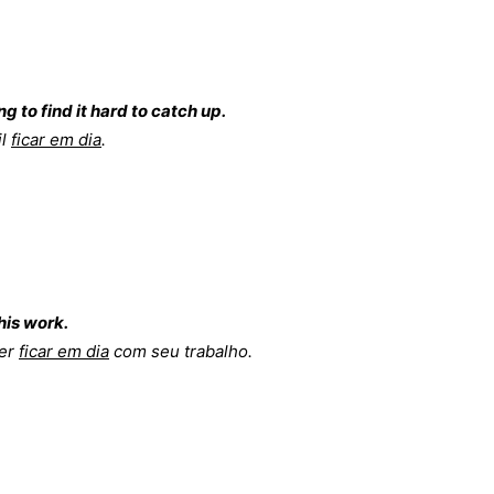
g to find it hard to catch up.
il
ficar em dia
.
his work.
der
ficar em dia
com seu trabalho.