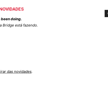
 NOVIDADES
s been doing.
a Bridge está fazendo.
.
eirar das novidades
.