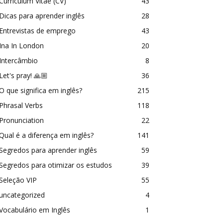
Curriculum Vitae (CV)
43
Dicas para aprender inglês
28
Entrevistas de emprego
43
Ina In London
20
Intercâmbio
8
Let's pray! 🙏🏼
36
O que significa em inglês?
215
Phrasal Verbs
118
Pronunciation
22
Qual é a diferença em inglês?
141
Segredos para aprender inglês
59
Segredos para otimizar os estudos
39
Seleção VIP
55
uncategorized
4
Vocabulário em Inglês
1