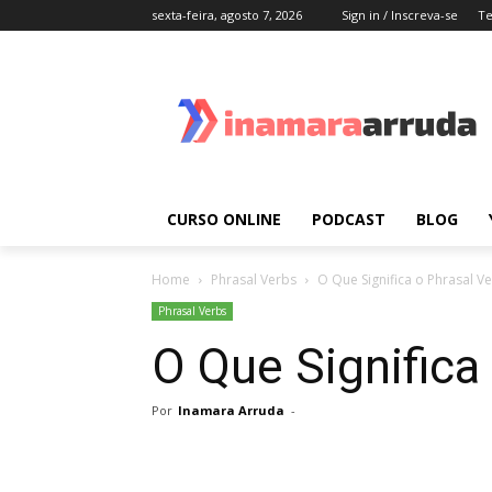
sexta-feira, agosto 7, 2026
Sign in / Inscreva-se
Te
CURSO ONLINE
PODCAST
BLOG
Home
Phrasal Verbs
O Que Significa o Phrasal V
Phrasal Verbs
O Que Significa
Por
Inamara Arruda
-