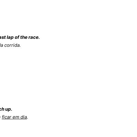
st lap of the race.
da corrida.
ch up.
e
ficar em dia
.