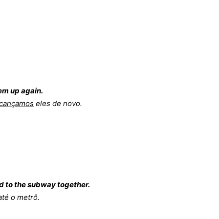
em up again.
lcançamos
eles de novo.
d to the subway together.
té o metrô.