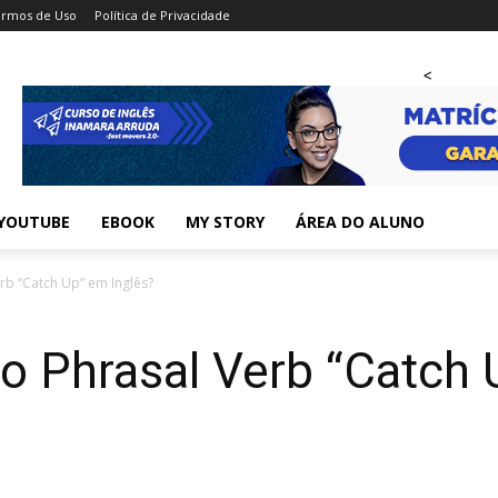
rmos de Uso
Política de Privacidade
<
YOUTUBE
EBOOK
MY STORY
ÁREA DO ALUNO
erb “Catch Up” em Inglês?
 o Phrasal Verb “Catch 