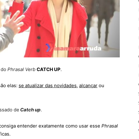
o do
Phrasal Verb
CATCH UP
.
ão elas:
se atualizar das novidades
,
alcançar
ou
ssado de
Catch up
.
 consiga entender exatamente como usar esse
Phrasal
icas.