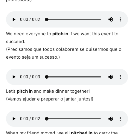
We need everyone to
pitch in
if we want this event to
succeed.
(Precisamos que todos colaborem se quisermos que o
evento seja um sucesso.)
Let’s
pitch in
and make dinner together!
(Vamos ajudar e preparar o jantar juntos!)
When my friend moved, we all
pitched in
to carry the