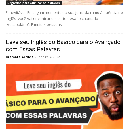
Segredos para otimizar os estudos
É inevitável. Em algum momento da sua jornada rumo à fluência no
inglês, você vai encontrar um certo desafio chamado
“vocabulário”. E muitas pessoas...
Leve seu Inglês do Básico para o Avançado
com Essas Palavras
Inamara Arruda
-
janeiro 4, 2022